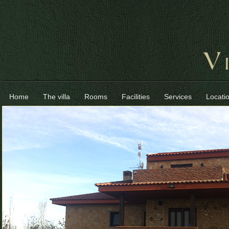
Home
The villa
Rooms
Facilities
Services
Locati